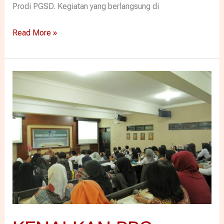
Prodi PGSD. Kegiatan yang berlangsung di
Read More »
KENALKAN
PPG
TAHAP
III,
PGSD
UNIKAMA
GELAR
ORIENTASI
DAN
WORKSHOP