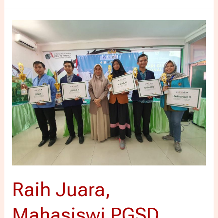
Raih
Juara,
Mahasiswi
PGSD
UNIKAMA
Buktikan
Kualitas
Mengajar
Raih Juara,
Mahasiswi PGSD