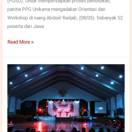
(PGSD). Untuk mempersiapkan proses pendidikan,
panitia PPG Unikama mengadakan Orientasi dan
Workshop di ruang Abdoel Radjab, (08/05). Sebanyak 52
peserta dari Jawa
Read More »
PGSD
Unikama
Angkat
Budaya
Kearifan
Lokal