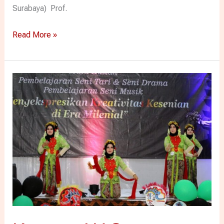
Surabaya) Prof.
Read More »
Konsep
UAS
Multikultural,
Prodi
PGSD
Unikama
Gelaran
Seni
Tari