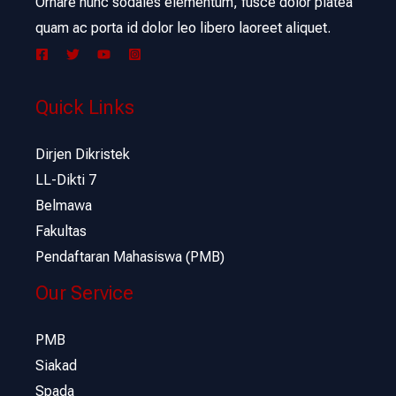
Ornare nunc sodales elementum, fusce dolor platea
quam ac porta id dolor leo libero laoreet aliquet.
Quick Links
Dirjen Dikristek
LL-Dikti 7
Belmawa
Fakultas
Pendaftaran Mahasiswa (PMB)
Our Service
PMB
Siakad
Spada