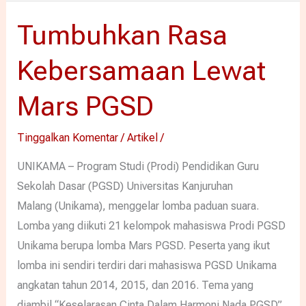
Tumbuhkan Rasa
Tumbuhkan
Rasa
Kebersamaan Lewat
Kebersamaan
Lewat
Mars PGSD
Mars
PGSD
Tinggalkan Komentar
/
Artikel
/
UNIKAMA – Program Studi (Prodi) Pendidikan Guru
Sekolah Dasar (PGSD) Universitas Kanjuruhan
Malang (Unikama), menggelar lomba paduan suara.
Lomba yang diikuti 21 kelompok mahasiswa Prodi PGSD
Unikama berupa lomba Mars PGSD. Peserta yang ikut
lomba ini sendiri terdiri dari mahasiswa PGSD Unikama
angkatan tahun 2014, 2015, dan 2016. Tema yang
diambil “Keselarasan Cinta Dalam Harmoni Nada PGSD”