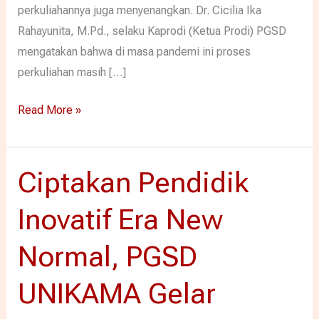
perkuliahannya juga menyenangkan. Dr. Cicilia Ika
Rahayunita, M.Pd., selaku Kaprodi (Ketua Prodi) PGSD
mengatakan bahwa di masa pandemi ini proses
perkuliahan masih […]
Read More »
Ciptakan Pendidik
Ciptakan
Pendidik
Inovatif Era New
Inovatif
Era
Normal, PGSD
New
Normal,
UNIKAMA Gelar
PGSD
UNIKAMA