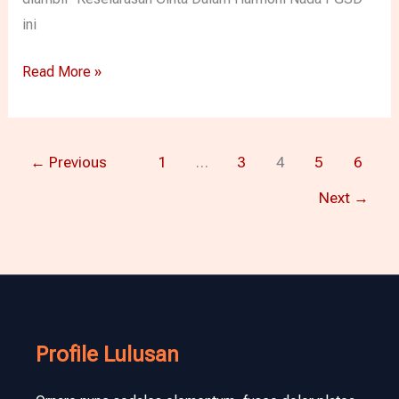
ini
Read More »
←
Previous
1
…
3
4
5
6
Next
→
Profile Lulusan