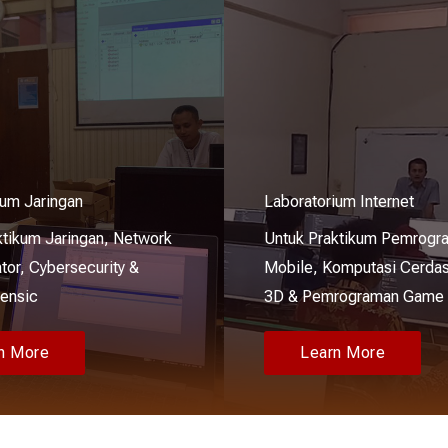
ium Jaringan
Laboratorium Internet
ktikum Jaringan, Network
Untuk Praktikum Pemrogr
tor, Cybersecurity &
Mobile, Komputasi Cerdas
rensic
3D & Pemrograman Game
n More
Learn More