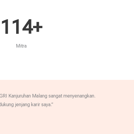
114
+
Mitra
 PGRI Kanjuruhan Malang sangat menyenangkan.
ung jenjang karir saya.”​