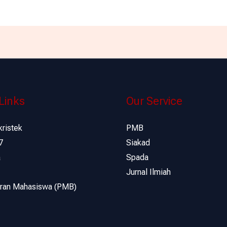
Links
Our Service
kristek
PMB
7
Siakad
a
Spada
Jurnal Ilmiah
ran Mahasiswa (PMB)