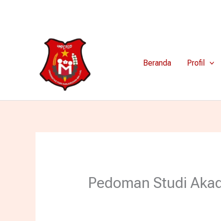
Lewati
+(62)341 801488
ke
konten
Beranda
Profil
Pedoman Studi Aka