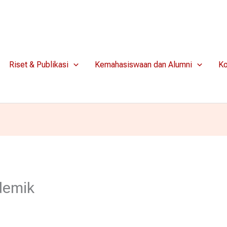
Jl. S. Supriadi, No. 48, Malang, Jawa Timur
Riset & Publikasi
Kemahasiswaan dan Alumni
Ko
demik