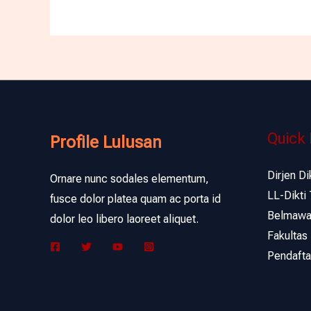
Quick 
Profile Lulusan
Dirjen Di
Ornare nunc sodales elementum,
LL-Dikti 
fusce dolor platea quam ac porta id
Belmaw
dolor leo libero laoreet aliquet.
Fakultas
Pendafta